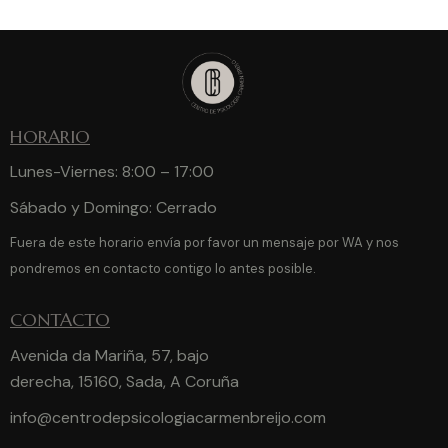
HORARIO
Lunes-Viernes: 8:00 – 17:00
Sábado y Domingo: Cerrado
Fuera de este horario envía por favor un mensaje por WA y nos
pondremos en contacto contigo lo antes posible.
CONTACTO
Avenida da Mariña, 57, bajo
derecha, 15160, Sada, A Coruña
info@centrodepsicologiacarmenbreijo.com