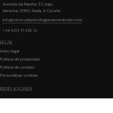
Avenida da Mariña, 57, bajo
derecha, 15160, Sada, A Coruña
info@centrodepsicologiacarmenbreijo.com
+34 602 53 08 32
LEGAL
Aviso legal
Política de privacidad
Política de cookies
Personalizar cookies
REDES SOCIALES