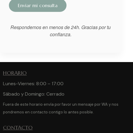
Respondemos en menos de 24h. Gracias por tu
confianza.
HORARIO
Lunes-Viernes: 8:00 – 17:00
Sábado y Domingo: Cerrado
Fuera de este horario envía por favor un mensaje por WA y nos
pondremos en contacto contigo lo antes posible.
CONTACTO