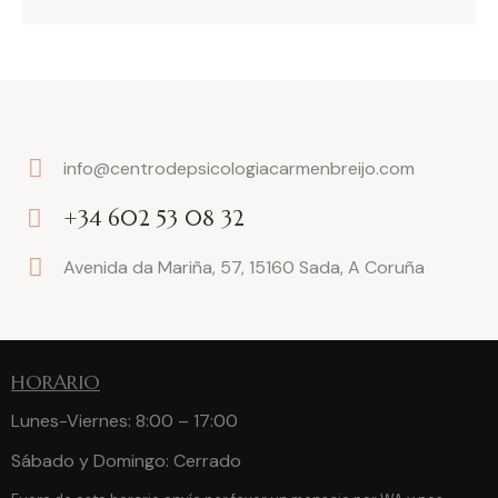
info@centrodepsicologiacarmenbreijo.com
E-
+34 602 53 08 32
m
Ph
ail:
Avenida da Mariña, 57, 15160 Sada, A Coruña
on
Ad
e:
dr
es
HORARIO
s:
Lunes-Viernes: 8:00 – 17:00
Sábado y Domingo: Cerrado